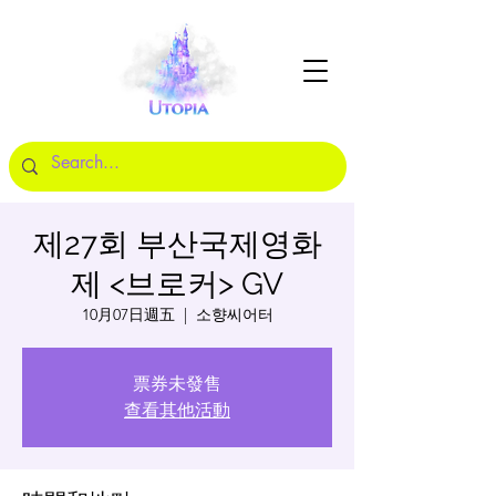
제27회 부산국제영화
제 <브로커> GV
10月07日週五
  |  
소향씨어터
票券未發售
查看其他活動