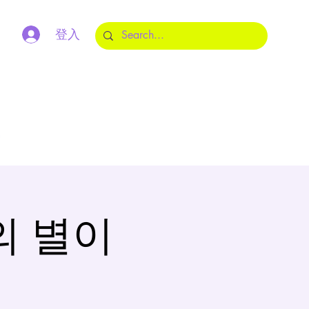
登入
m
의 별이