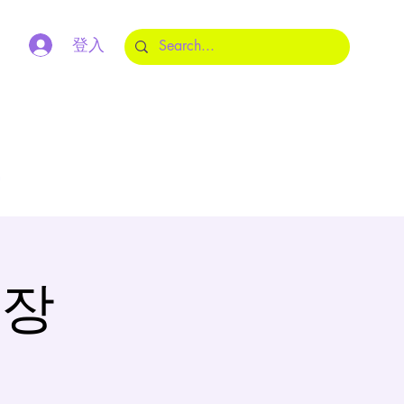
登入
m
일장