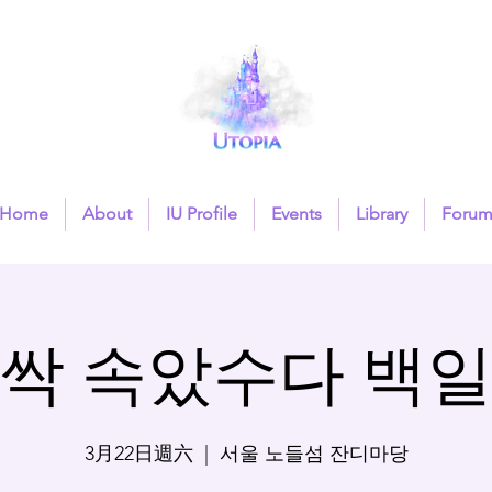
Home
About
IU Profile
Events
Library
Foru
싹 속았수다 백
3月22日週六
  |  
서울 노들섬 잔디마당