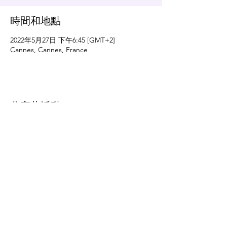
時間和地點
2022年5月27日 下午6:45 [GMT+2]
Cannes, Cannes, France
分享此活動
email:
staff@iutopia.tw
Copyright ©2020 Utopia 유토피아 - IU 李知恩 아이유 이지은台灣粉絲應援