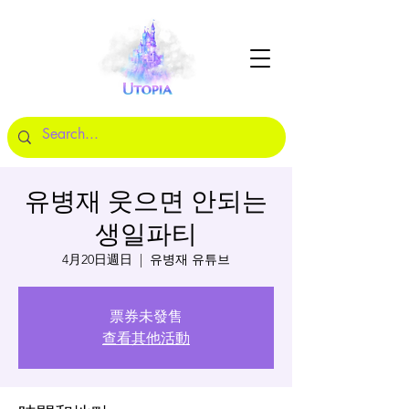
유병재 웃으면 안되는
생일파티
4月20日週日
  |  
유병재 유튜브
票券未發售
查看其他活動