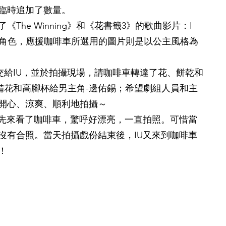
臨時追加了數量。
The Winning》和《花書籤3》的歌曲影片：I
應新戲角色，應援咖啡車所選用的圖片則是以公主風格為
交給IU，並於拍攝現場，請咖啡車轉達了花、餅乾和
備花和高腳杯給男主角-邊佑錫；希望劇組人員和主
開心、涼爽、順利地拍攝～
，先來看了咖啡車，驚呼好漂亮，一直拍照。可惜當
沒有合照。當天拍攝戲份結束後，IU又來到咖啡車
！