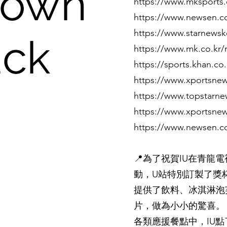
rown
https://www.mksports.
https://www.newsen.c
https://www.starnewsk
uck
https://www.mk.co.kr/
https://sports.khan.co
https://www.xportsnew
https://www.topstarne
https://www.xportsnew
https://www.newsen.c
📍為了祝賀IU在青
動，U站特別訂製了獎
提供了飲料、冰淇淋泡
片，做為小小的驚喜。
各類應援餐點中，IU