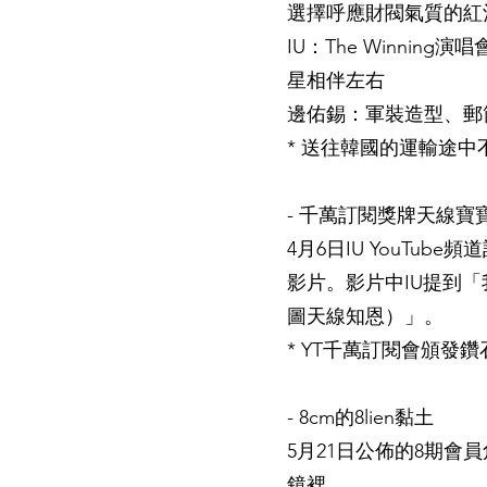
選擇呼應財閥氣質的紅
IU：The Winning演
星相伴左右
邊佑錫：軍裝造型、郵
* 送往韓國的運輸途
- 千萬訂閱獎牌天線寶
4月6日IU YouTub
影片。影片中IU提到
圖天線知恩）」。
* YT千萬訂閱會頒發
- 8cm的8lien黏土
5月21日公佈的8期
鏡裡。