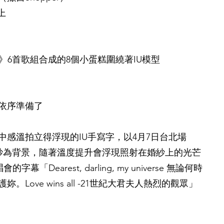
上
籤3》6首歌組合成的8個小蛋糕圍繞著IU模型
，依序準備了
中感溫拍立得浮現的IU手寫字，以4月7日台北場
ll》的婚紗為背景，隨著溫度提升會浮現照射在婚紗上的光芒
的字幕「Dearest, darling, my universe 無論何時
Love wins all -21世紀大君夫人熱烈的觀眾」