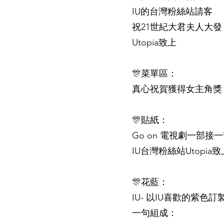
IU的台灣粉絲站請客
祝21世紀大君夫人大發
Utopia致上
🎊菜單區：
真心祝賀獲得女主角獎
🎊貼紙：
Go on 電視劇一部接一部
IU台灣粉絲站Utopia致
🎊花藍：
IU- 以IU喜歡的紫
一句組成：