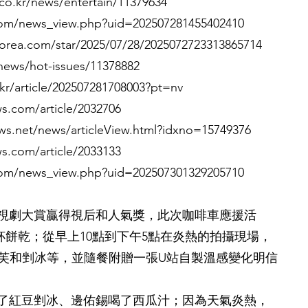
co.kr/news/entertain/11379634
om/news_view.php?uid=202507281455402410
orea.com/star/2025/07/28/2025072723313865714
news/hot-issues/11378882
.kr/article/202507281708003?pt=nv
s.com/article/2032706
ws.net/news/articleView.html?idxno=15749376
s.com/article/2033133
om/news_view.php?uid=202507301329205710
龍電視劇大賞贏得視后和人氣獎，此次咖啡車應援活
杯餅乾；從早上10點到下午5點在炎熱的拍攝現場，
芙和剉冰等，並隨餐附贈一張U站自製溫感變化明信
點了紅豆剉冰、邊佑錫喝了西瓜汁；因為天氣炎熱，