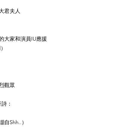
紀大君夫人
的大家和演員IU應援
詞）
向
烈觀眾
行詩：
Shh..）