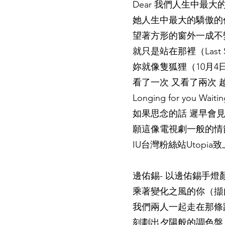
Dear 我們人生中最
她人生中最大的驕傲的
望著方形的窗外一成不
就只是站在那裡（Last S
妳就像隻狐狸（10月4
看了一次 又看了兩次
Longing for you Wa
如果思念的話 遲早會
願這像電視劇一般的情節 終
IU台灣粉絲站Utopia致
邊佑錫- 以邊佑錫手
乘著變化之風的你（擷自H
我們兩人一起走在那條路上（
刻劃出夕陽般的調色盤（擷