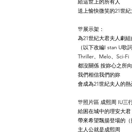
給這世上的所有人
送上愉快微笑的21世
🎊展示架：
為21世紀大君夫人劇組
（以下改編I stan U歌
Thriller、Melo、Sci-Fi
都沒關係 按妳心之所
我們相信我們的妳
會成為21世紀夫人的熱
🎊照片區 成熙周 IU三
給困在城中的理安大君
帶來希望飄揚登場的（擷自
主人公就是成熙周