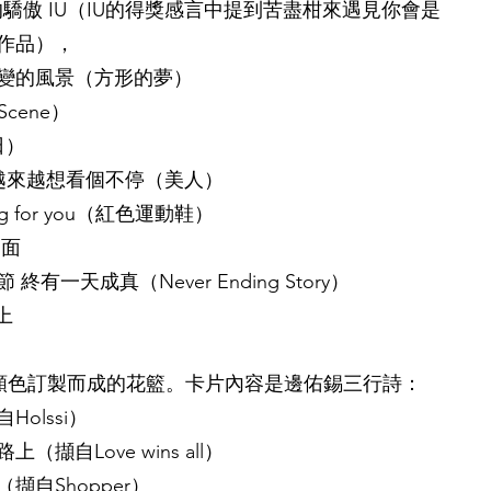
大的驕傲 IU（IU的得獎感言中提到苦盡柑來遇見你會是
作品），
變的風景（方形的夢）
cene）
日）
 越來越想看個不停（美人）
iting for you（紅色運動鞋）
見面
有一天成真（Never Ending Story）
上
燈顏色訂製而成的花籃。卡片內容是邊佑錫三行詩：
olssi）
擷自Love wins all）
自Shopper）