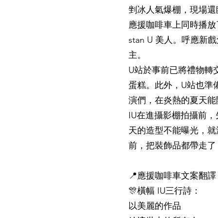
剉冰人氣爆棚，現場還
應援咖啡車上同時播放了《
stan U 美人。呼
主。
U站於事前已將禮物轉
蛋糕。此外，U站也準
演們，在炎熱的夏天能
IU在進攝影棚拍攝前
天的造型不能曝光，就
前，把裝飾品都帶走了
📍應援咖啡車文案翻譯
🎊橫幅 IU三行詩：
以美麗的作品