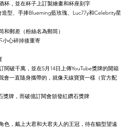
酒杯，並在杯子上訂製繪畫和杯座刻字
唱會造型、手捧Blueming藍玫瑰、Luc77y和Celebrity星
筒和郵差（粉絲名為郵筒）
中不小心碎掉後重寄
寶
e頻道訂閱破千萬，並在5月14日上傳YouTube獎牌的開箱
「我會一直隨身攜帶的，就像天線寶寶一樣（官方配
鑽石獎牌，而破億訂閱會頒發紅鑽石獎牌
會員角色，戴上大君和大君夫人的王冠，待在貓型望遠