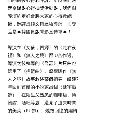
們的觀後心得和評論。所以我們決
定舉辦📝心得抽獎活動📝，我們跟
導演約定好會將大家的心得彙總
後，翻譯成韓文轉達給導演，而獎
品是🔥韓國原版電影宣傳單🔥！
⠀
導演在《女孩，四繹》的《走在夜
裡》和《無人之境》跟IU合作過。
導演之後執導的《喬瑟》片尾曲也
選用了《搖籃曲》。療癒暖作《無
人之境》故事敘述某個初春，睽違7
年回到首爾的小說家昌錫（延宇振
飾），在陌生又熟悉的咖啡店、博
物館、酒吧等處，遇見了遺失時間
的美英（IU 飾）、燒毀回憶的編輯