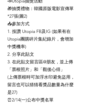
📣Utopia抽獎活動
🎁抽獎禮物：韓國原版電影宣傳單
*27張(圖2)
📥參加方式
1. 按讚 Utopia FB及IG (如果有在
Utopia團購碎片集紀錄片，會增加
中獎機率)
2. 分享此貼文
3. 在此貼文留言區@朋友，並上傳
「票根照片」和「觀後心得」
(上傳票根時可加浮水印避免盜用，
留言也可以猜猜看獎品數量為什麼
是27)
⏰2/14(一)公布中獎名單