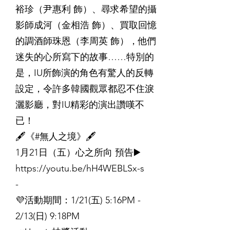
裕珍（尹惠利 飾）、尋求希望的攝
影師成河（金相浩 飾）、買取回憶
的調酒師珠恩（李周英 飾），他們
迷失的心所寫下的故事……特別的
是，IU所飾演的角色有驚人的反轉
設定，令許多韓國觀眾都忍不住淚
灑影廳，對IU精彩的演出讚嘆不
已！
🖋《#無人之境》🖋
1月21日（五）心之所向 預告▶️
https://youtu.be/hH4WEBLSx-s
-
💜活動期間：1/21(五) 5:16PM -
2/13(日) 9:18PM