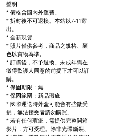
聲明：
* 價格含國內外運費。
* 拆封後不可退換。本站以7-11寄
出。
* 全新現貨。
* 照片僅供參考，商品之規格、顏
色以實物為準。
* 訂購後，不予退換。未成年需在
徵得監護人同意的前提下才可以訂
購。
* 保固期限：無
* 保固範圍：新品瑕疵
* 國際運送時外盒可能會有些微受
損，無法接受者請勿購買。
* 若有任何瑕疵，需提供完整開箱
影片，方可受理。除非光碟斷裂、
刮傷等，導致無法正常播放及使用