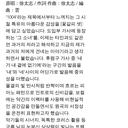
原唱：徐太志 / 作詞 作曲：徐太志 / 編
曲：雲
‘1004’라는 제목에서부터 느껴지는 그 시
절 특유의 아름다운 감성을 [꽃갈피 셋]
에 담고 싶었습니다. 도입부 가사에 등장
하는 ‘그 소녀’를, 이제는 타인과도 같은 
먼 과거의 저라고 해석하고 지금의 제가 
과거의 저에게 건네는 이야기라고 생각
하면서 불렀습니다. 후렴구 가사 중 ’네
가 내 곁에 없기에‘라는 구간의 발음을 
’내‘와 ’네‘사이의 어딘가로 발음해 중의
성을 더했습니다.
물결의 빛 반사처럼 반짝이며 흐르는 피
아노 패턴으로 인트로의 신비감을, 보컬
에는 약간의 이펙터를 사용해 비현실적
인 공간감을 만들면서도 원곡의 서정성
을 온전히 표현하고자 했습니다.
악기들의 시너지, 독특한 코러스 활용 등 
구름 님의 눈부신 상상력이 빛나는 트랙