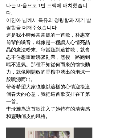
다는 마음으로 1번 트랙에 배치했습니
다.
이진아 님께서 특유의 청량함과 재기 발
랄함을 더해주셨습니다.
這是我小時候常常聽的一首歌，朴惠京
前輩的嗓音，就像是一種讓人心情亮晶
晶的魔法粉末。每當聽到這首歌，就會
忍不住想重新綁緊鞋帶，然後一路跑到
喘不過氣。那種不知從何而來的愉快動
力，就像剛開啟的香檳中湧出的泡沫一
般噴湧而出。
帶著希望大家也能以這樣的心情迎接這
個春天的心意，我把這首歌安排在了第
一首。
李珍雅為這首歌注入了她特有的清爽感
和靈動俏皮的風格。