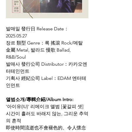
발매일 發行日 Release Date：
2025.05.27
장르 類型 Genre：록 搖滾 Rock/메탈 
金屬 Metal, 발라드 慢歌 Ballad, 
R&B/Soul
발매사 發行公司 Distributor：카카오엔
터테인먼트
기획사 經紀公司 Label：EDAM 엔터테
인먼트
앨범소개/專輯介紹/Album Intro:
‘아이유(IU)' 
리메이크 앨범 [꽃갈피 셋]
시간이 흘러도 바래지 않는, 그리운 추억
의 흔적
即使時間流逝也不會褪色的、令人懷念