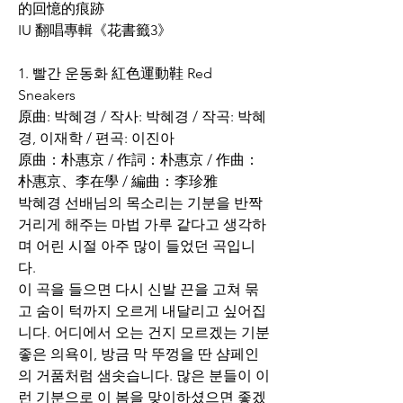
的回憶的痕跡
IU 翻唱專輯《花書籤3》
1. 빨간 운동화 紅色運動鞋 Red 
Sneakers
原曲: 박혜경 / 작사: 박혜경 / 작곡: 박혜
경, 이재학 / 편곡: 이진아
原曲：朴惠京 / 作詞：朴惠京 / 作曲：
朴惠京、李在學 / 編曲：李珍雅
박혜경 선배님의 목소리는 기분을 반짝
거리게 해주는 마법 가루 같다고 생각하
며 어린 시절 아주 많이 들었던 곡입니
다.
이 곡을 들으면 다시 신발 끈을 고쳐 묶
고 숨이 턱까지 오르게 내달리고 싶어집
니다. 어디에서 오는 건지 모르겠는 기분 
좋은 의욕이, 방금 막 뚜껑을 딴 샴페인
의 거품처럼 샘솟습니다. 많은 분들이 이
런 기분으로 이 봄을 맞이하셨으면 좋겠