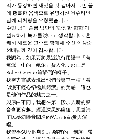
리가 등장하면 재밌을 것 같아서 고민 끝
에 황홀한 음색으로 유명하신 원슈타인 
님께 피처링을 요청했습니다.
수민 님과 슬롬 님만의 ‘단정한 힙함‘이 
절묘하게 녹아들었다고 생각합니다. 흔
쾌히 새로운 연주로 함께해 주신 이상순 
선배님께 깊이 감사합니다.
我認為，如果要將最近流行用語中「有
氣派」中的「氣派」擬人化，那正是
Roller Coaster前輩們的樣子。
我努力嘗試表現出他們音樂中一種「看
似漫不經心卻極其簡潔」的美感，這也
是他們作品的魅力之一。
與原曲不同，我想在第二段加入新的聲
音會更有趣。經過深思熟慮後，我邀請
了以夢幻嗓音聞名的Wonstein參與演
唱。
我覺得SUMIN與Slom獨有的「俐落中帶