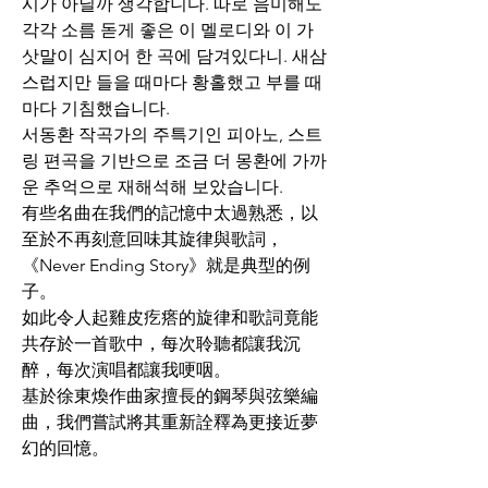
시가 아닐까 생각합니다. 따로 음미해도 
각각 소름 돋게 좋은 이 멜로디와 이 가
삿말이 심지어 한 곡에 담겨있다니. 새삼
스럽지만 들을 때마다 황홀했고 부를 때
마다 기침했습니다.
서동환 작곡가의 주특기인 피아노, 스트
링 편곡을 기반으로 조금 더 몽환에 가까
운 추억으로 재해석해 보았습니다.
有些名曲在我們的記憶中太過熟悉，以
至於不再刻意回味其旋律與歌詞，
《Never Ending Story》就是典型的例
子。
如此令人起雞皮疙瘩的旋律和歌詞竟能
共存於一首歌中，每次聆聽都讓我沉
醉，每次演唱都讓我哽咽。
基於徐東煥作曲家擅長的鋼琴與弦樂編
曲，我們嘗試將其重新詮釋為更接近夢
幻的回憶。