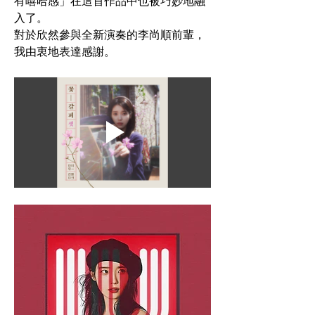
有嘻哈感」在這首作品中也被巧妙地融
入了。
對於欣然參與全新演奏的李尚順前輩，
我由衷地表達感謝。