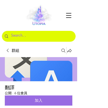
群組
翻譯
公開
·
6 位會員
加入