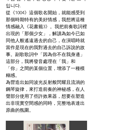
입니다.
從《1004》這個歌名開始，就能感受到
那個時期特有的美好情感，我想將這種
情感融入《花書籤3》。我把前奏歌詞裡
出現的「那個少女」，解讀為如今已如
同他人般遙遠過去的自己，在演唱時就
當作是現在的我對過去的自己訴說的故
事。副歌歌詞中「因為你不在我身邊」
這部分，我將發音處理在「我」和
「你」之間的某個位置，增添了一種模
糊感。
為營造出如同波光反射般閃耀且流淌的
鋼琴旋律，來打造前奏的神秘感，在人
聲部分使用了些許效果器，想要在塑造
出非現實空間感的同時，完整地表達出
原曲的氛圍。