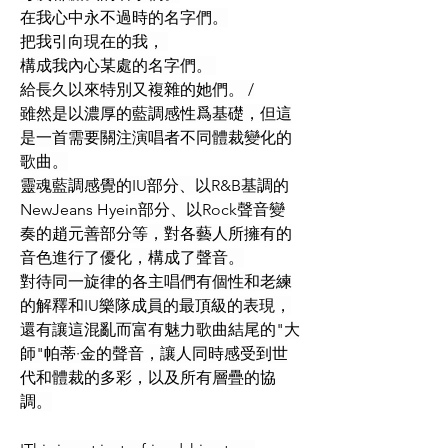
在我心中永不過時的名字們。
把我引向現在的我， 
構成我內心某處的名字們。 
給長久以來特別又複雜的她們。 /
雖然是以濃厚的藍調感性爲基礎，但這
是一首需要關注演唱者不同體裁變化的
歌曲。
靈魂藍調感覺的IU部分、以R&B基調的
NewJeans Hyein部分、以Rock聲音變
奏的趙元善部分等，對各藝人所擁有的
音色進行了優化，構成了聲音。
對待同一旋律的各主唱們有個性和老練
的解釋和IU樂隊成員的最頂級的表現，
還有讓這混亂而富有魅力歌曲結尾的"大
師"帕蒂·金的聲音，讓人同時感受到世
代和體裁的多彩，以及所有層疊的協
調。