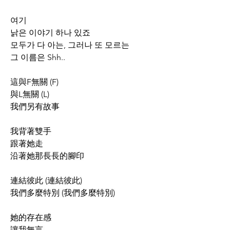
여기
낡은 이야기 하나 있죠
모두가 다 아는, 그러나 또 모르는
그 이름은 Shh..
這與F無關 (F)
與L無關 (L)
我們另有故事
我背著雙手
跟著她走
沿著她那長長的腳印
連結彼此 (連結彼此)
我們多麼特別 (我們多麼特別)
她的存在感
讓我無言 