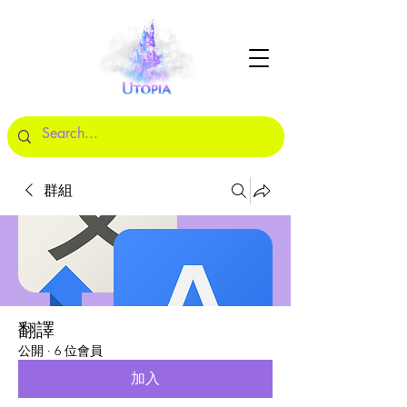
群組
翻譯
公開
·
6 位會員
加入