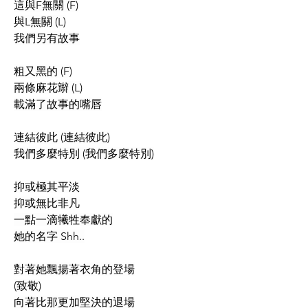
這與F無關 (F)
與L無關 (L)
我們另有故事
粗又黑的 (F)
兩條麻花辮 (L)
載滿了故事的嘴唇
連結彼此 (連結彼此)
我們多麼特別 (我們多麼特別)
抑或極其平淡
抑或無比非凡
一點一滴犧牲奉獻的
她的名字 Shh..
對著她飄揚著衣角的登場
(致敬)
向著比那更加堅決的退場