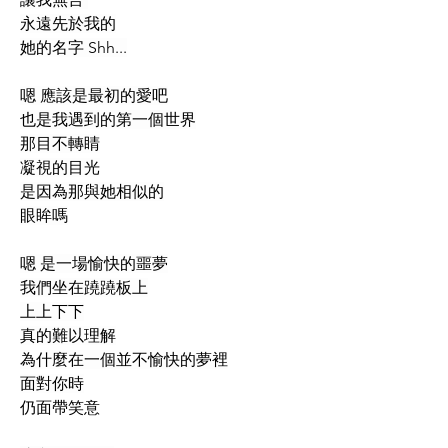
永遠先於我的
她的名字 Shh...
嗯 應該是最初的愛吧
也是我遇到的第一個世界
那目不轉睛
凝視的目光
是因為那與她相似的
眼眸嗎
嗯 是一場愉快的噩夢
我們坐在蹺蹺板上
上上下下
真的難以理解
為什麼在一個並不愉快的夢裡
面對你時
仍面帶笑意